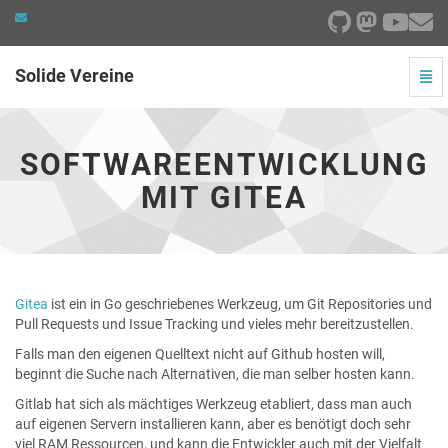
Solide Vereine
Navi
ein-
Softwareentwicklung
mit
Gitea
SOFTWAREENTWICKLUNG
-
zur
MIT GITEA
Hauptseite
Gitea
ist ein in Go geschriebenes Werkzeug, um Git Repositories und
Pull Requests und Issue Tracking und vieles mehr bereitzustellen.
Falls man den eigenen Quelltext nicht auf Github hosten will,
beginnt die Suche nach Alternativen, die man selber hosten kann.
Gitlab hat sich als mächtiges Werkzeug etabliert, dass man auch
auf eigenen Servern installieren kann, aber es benötigt doch sehr
viel RAM Ressourcen, und kann die Entwickler auch mit der Vielfalt