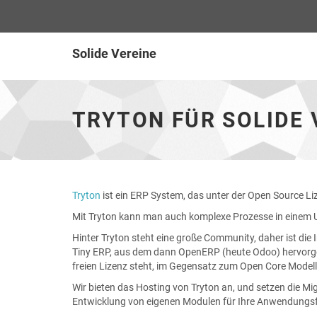
Solide Vereine
Tryton
für
Solide
TRYTON FÜR SOLIDE 
Vereine
-
zur
Hauptseite
Tryton
ist ein ERP System, das unter der Open Source Li
Mit Tryton kann man auch komplexe Prozesse in einem 
Hinter Tryton steht eine große Community, daher ist die I
Tiny ERP, aus dem dann OpenERP (heute Odoo) hervorgega
freien Lizenz steht, im Gegensatz zum Open Core Model
Wir bieten das Hosting von Tryton an, und setzen die M
Entwicklung von eigenen Modulen für Ihre Anwendungsf