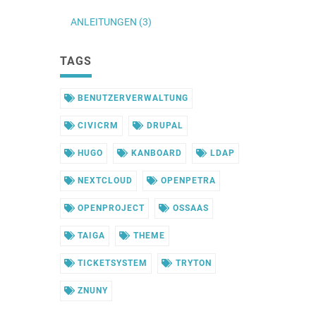
ANLEITUNGEN (3)
TAGS
BENUTZERVERWALTUNG
CIVICRM
DRUPAL
HUGO
KANBOARD
LDAP
NEXTCLOUD
OPENPETRA
OPENPROJECT
OSSAAS
TAIGA
THEME
TICKETSYSTEM
TRYTON
ZNUNY