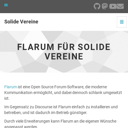
Solide Vereine
Navi
ein-
Flarum
für
Solide
FLARUM FÜR SOLIDE
Vereine
-
VEREINE
zur
Hauptseite
Flarum
ist eine Open Source Forum-Software, die moderne
Kommunikation ermöglicht, und dabei dennoch schlank umgesetzt
ist.
Im Gegensatz zu Discourse ist Flarum einfach zu installieren und
betreiben, und ist dadurch im Betrieb günstiger.
Durch viele Erweiterungen kann Flarum an die eigenen Wünsche
angepasst werden.